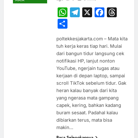
MATA
WhatsApp
Telegram
X
Faceb
Thr
Share
poltekkesjakarta.com – Mata kita
tuh kerja keras tiap hari. Mulai
dari bangun tidur langsung cek
notifikasi HP, lanjut nonton
YouTube, ngerjain tugas atau
kerjaan di depan laptop, sampai
scroll TikTok sebelum tidur. Gak
heran kalau banyak dari kita
yang ngerasa mata gampang
capek, kering, bahkan kadang
buram sesaat. Padahal kalau
dibiarkan terus, mata bisa
makin…
Baca Selengkapnya