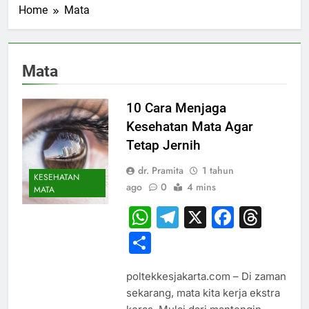
Home
Mata
Mata
10 Cara Menjaga
Kesehatan Mata Agar
Tetap Jernih
dr. Pramita
1 tahun
KESEHATAN
ago
0
4 mins
MATA
WhatsApp
Telegram
X
Faceb
Thr
Share
poltekkesjakarta.com – Di zaman
sekarang, mata kita kerja ekstra