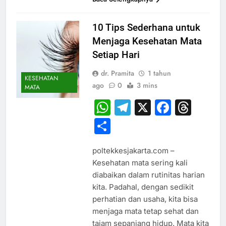
10 Tips Sederhana untuk
Menjaga Kesehatan Mata
Setiap Hari
dr. Pramita
1 tahun
KESEHATAN
ago
0
3 mins
MATA
WhatsApp
Telegram
X
Faceb
Thr
Share
poltekkesjakarta.com –
Kesehatan mata sering kali
diabaikan dalam rutinitas harian
kita. Padahal, dengan sedikit
perhatian dan usaha, kita bisa
menjaga mata tetap sehat dan
tajam sepanjang hidup. Mata kita