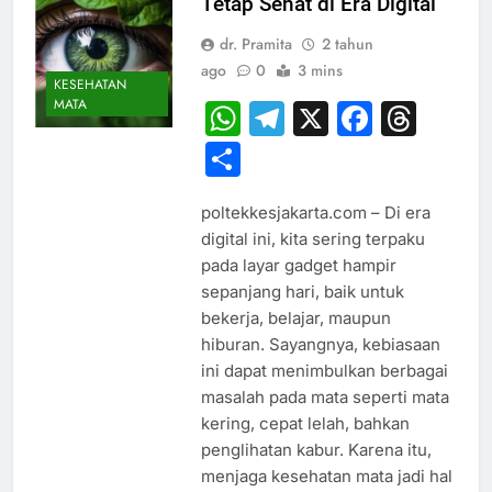
Tetap Sehat di Era Digital
dr. Pramita
2 tahun
ago
0
3 mins
KESEHATAN
MATA
WhatsApp
Telegram
X
Faceb
Thr
Share
poltekkesjakarta.com – Di era
digital ini, kita sering terpaku
pada layar gadget hampir
sepanjang hari, baik untuk
bekerja, belajar, maupun
hiburan. Sayangnya, kebiasaan
ini dapat menimbulkan berbagai
masalah pada mata seperti mata
kering, cepat lelah, bahkan
penglihatan kabur. Karena itu,
menjaga kesehatan mata jadi hal