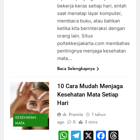
bekerja keras setiap hari, entah
saat menatap layar komputer,
membaca buku, atau bahkan
ketika kita berinteraksi dengan
orang lain. Situs
poltekkesjakarta.com membahas
pentingnya menjaga kesehatan
mata…
Baca Selengkapnya
10 Cara Mudah Menjaga
Kesehatan Mata Setiap
Hari
dr. Pramita
1 tahun
KESEHATAN
ago
0
3 mins
MATA
WhatsApp
Telegram
X
Faceb
Thr