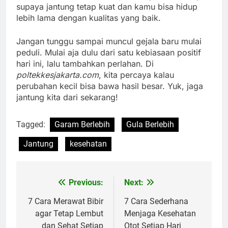
supaya jantung tetap kuat dan kamu bisa hidup
lebih lama dengan kualitas yang baik.
Jangan tunggu sampai muncul gejala baru mulai
peduli. Mulai aja dulu dari satu kebiasaan positif
hari ini, lalu tambahkan perlahan. Di
poltekkesjakarta.com
, kita percaya kalau
perubahan kecil bisa bawa hasil besar. Yuk, jaga
jantung kita dari sekarang!
Tagged:
Garam Berlebih
Gula Berlebih
Jantung
kesehatan
Previous:
Next:
Navigasi
pos
7 Cara Merawat Bibir
7 Cara Sederhana
agar Tetap Lembut
Menjaga Kesehatan
dan Sehat Setiap
Otot Setiap Hari