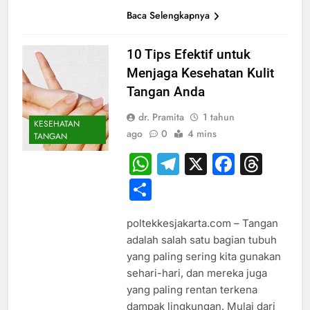
Baca Selengkapnya
10 Tips Efektif untuk
Menjaga Kesehatan Kulit
Tangan Anda
dr. Pramita
1 tahun
KESEHATAN
ago
0
4 mins
TANGAN
WhatsApp
Telegram
X
Faceb
Thr
Share
poltekkesjakarta.com – Tangan
adalah salah satu bagian tubuh
yang paling sering kita gunakan
sehari-hari, dan mereka juga
yang paling rentan terkena
dampak lingkungan. Mulai dari