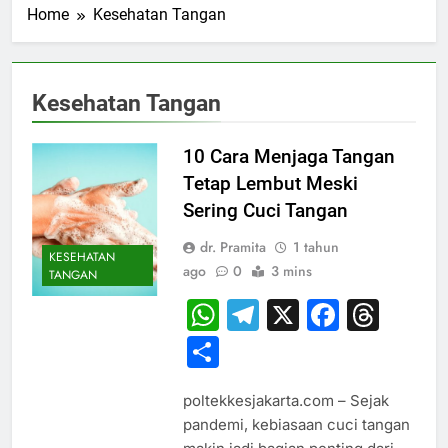
Home
Kesehatan Tangan
Kesehatan Tangan
10 Cara Menjaga Tangan
Tetap Lembut Meski
Sering Cuci Tangan
dr. Pramita
1 tahun
KESEHATAN
ago
0
3 mins
TANGAN
WhatsApp
Telegram
X
Faceb
Thr
Share
poltekkesjakarta.com – Sejak
pandemi, kebiasaan cuci tangan