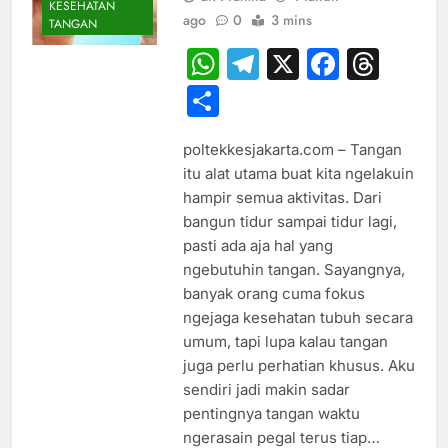
KESEHATAN
ago
0
3 mins
TANGAN
WhatsApp
Telegram
X
Faceb
Thr
Share
poltekkesjakarta.com – Tangan
itu alat utama buat kita ngelakuin
hampir semua aktivitas. Dari
bangun tidur sampai tidur lagi,
pasti ada aja hal yang
ngebutuhin tangan. Sayangnya,
banyak orang cuma fokus
ngejaga kesehatan tubuh secara
umum, tapi lupa kalau tangan
juga perlu perhatian khusus. Aku
sendiri jadi makin sadar
pentingnya tangan waktu
ngerasain pegal terus tiap…