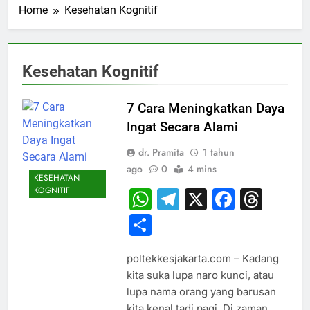
Home
Kesehatan Kognitif
Kesehatan Kognitif
7 Cara Meningkatkan Daya
Ingat Secara Alami
dr. Pramita
1 tahun
ago
0
4 mins
KESEHATAN
KOGNITIF
WhatsApp
Telegram
X
Faceb
Thr
Share
poltekkesjakarta.com – Kadang
kita suka lupa naro kunci, atau
lupa nama orang yang barusan
kita kenal tadi pagi. Di zaman