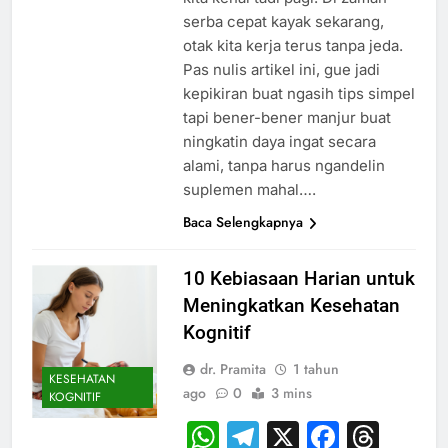
serba cepat kayak sekarang,
otak kita kerja terus tanpa jeda.
Pas nulis artikel ini, gue jadi
kepikiran buat ngasih tips simpel
tapi bener-bener manjur buat
ningkatin daya ingat secara
alami, tanpa harus ngandelin
suplemen mahal….
Baca Selengkapnya
10 Kebiasaan Harian untuk
Meningkatkan Kesehatan
Kognitif
dr. Pramita
1 tahun
KESEHATAN
ago
0
3 mins
KOGNITIF
WhatsApp
Telegram
X
Faceb
Thr