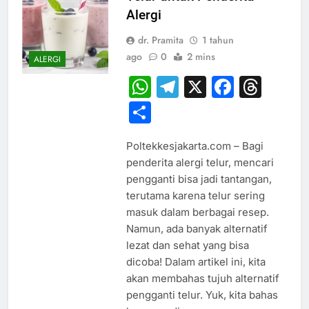
Alergi
dr. Pramita
1 tahun
ago
0
2 mins
ALERGI
WhatsApp
Telegram
X
Faceb
Thr
Share
Poltekkesjakarta.com – Bagi
penderita alergi telur, mencari
pengganti bisa jadi tantangan,
terutama karena telur sering
masuk dalam berbagai resep.
Namun, ada banyak alternatif
lezat dan sehat yang bisa
dicoba! Dalam artikel ini, kita
akan membahas tujuh alternatif
pengganti telur. Yuk, kita bahas