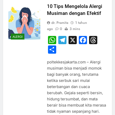
10 Tips Mengelola Alergi
Musiman dengan Efektif
dr. Pramita
1 tahun
ago
0
3 mins
ALERGI
WhatsApp
Telegram
X
Faceb
Thr
Share
poltekkesjakarta.com – Alergi
musiman bisa menjadi momok
bagi banyak orang, terutama
ketika serbuk sari mulai
beterbangan dan cuaca
berubah. Gejala seperti bersin,
hidung tersumbat, dan mata
berair bisa membuat kita merasa
tidak nyaman sepanjang hari.