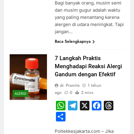
Bagi banyak orang, musim semi
dan musim gugur adalah waktu
yang paling menantang karena
alergen di udara meningkat. Tapi
jangan…
Baca Selengkapnya
7 Langkah Praktis
Menghadapi Reaksi Alergi
Gandum dengan Efektif
dr. Pramita
1 tahun
ago
0
2 mins
ALERGI
WhatsApp
Telegram
X
Faceb
Thr
Share
Poltekkesjakarta.com – Jika