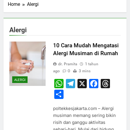
Home
Alergi
Alergi
10 Cara Mudah Mengatasi
Alergi Musiman di Rumah
dr. Pramita
1 tahun
ago
0
3 mins
ALERGI
WhatsApp
Telegram
X
Faceb
Thr
Share
poltekkesjakarta.com – Alergi
musiman memang sering bikin
risih dan ganggu aktivitas
sehari-hari. Mulai dari hidung