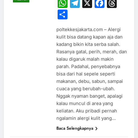
WhatsApp
Telegram
X
Faceb
Thr
Share
poltekkesjakarta.com – Alergi
kulit bisa datang kapan aja dan
kadang bikin kita serba salah.
Rasanya gatal, perih, merah, dan
kalau digaruk malah makin
parah. Padahal, penyebabnya
bisa dari hal sepele seperti
makanan, debu, sabun, sampai
cuaca yang berubah-ubah.
Nggak nyaman banget, apalagi
kalau muncul di area yang
keliatan. Aku pribadi pernah
ngalamin alergi kulit yang…
Baca Selengkapnya