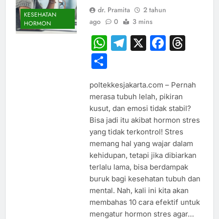
dr. Pramita
2 tahun
KESEHATAN
ago
0
3 mins
HORMON
WhatsApp
Telegram
X
Faceb
Thr
Share
poltekkesjakarta.com – Pernah
merasa tubuh lelah, pikiran
kusut, dan emosi tidak stabil?
Bisa jadi itu akibat hormon stres
yang tidak terkontrol! Stres
memang hal yang wajar dalam
kehidupan, tetapi jika dibiarkan
terlalu lama, bisa berdampak
buruk bagi kesehatan tubuh dan
mental. Nah, kali ini kita akan
membahas 10 cara efektif untuk
mengatur hormon stres agar…