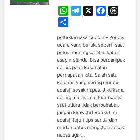
WhatsApp
Telegram
X
Faceb
Thr
Share
poltekkesjakarta.com – Kondisi
udara yang buruk, seperti saat
polusi meningkat atau kabut
asap melanda, bisa berdampak
serius pada kesehatan
pernapasan kita. Salah satu
keluhan yang sering muncul
adalah sesak napas. Jika kamu
sering merasa sulit bernapas
saat udara tidak bersahabat,
jangan khawatir! Berikut ini
adalah tujuh tips santai dan
mudah untuk mengatasi sesak
napas agar…