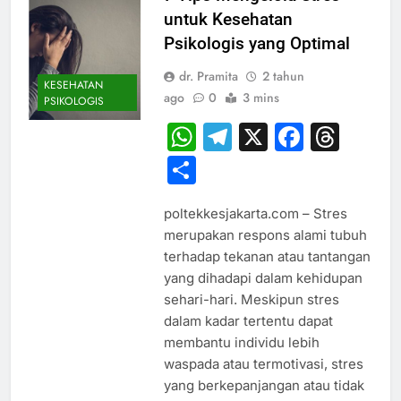
untuk Kesehatan
Psikologis yang Optimal
dr. Pramita
2 tahun
KESEHATAN
ago
0
3 mins
PSIKOLOGIS
WhatsApp
Telegram
X
Faceb
Thr
Share
poltekkesjakarta.com – Stres
merupakan respons alami tubuh
terhadap tekanan atau tantangan
yang dihadapi dalam kehidupan
sehari-hari. Meskipun stres
dalam kadar tertentu dapat
membantu individu lebih
waspada atau termotivasi, stres
yang berkepanjangan atau tidak