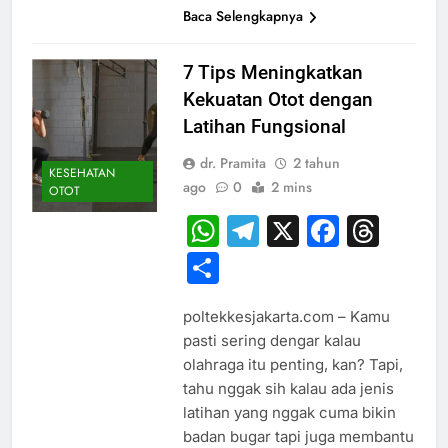
Baca Selengkapnya
7 Tips Meningkatkan
Kekuatan Otot dengan
Latihan Fungsional
dr. Pramita
2 tahun
KESEHATAN
ago
0
2 mins
OTOT
WhatsApp
Telegram
X
Faceb
Thr
Share
poltekkesjakarta.com – Kamu
pasti sering dengar kalau
olahraga itu penting, kan? Tapi,
tahu nggak sih kalau ada jenis
latihan yang nggak cuma bikin
badan bugar tapi juga membantu