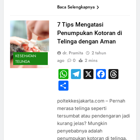
Baca Selengkapnya
7 Tips Mengatasi
Penumpukan Kotoran di
Telinga dengan Aman
dr. Pramita
2 tahun
KESEHATAN
ago
0
2 mins
TELINGA
WhatsApp
Telegram
X
Faceb
Thr
Share
poltekkesjakarta.com – Pernah
merasa telinga seperti
tersumbat atau pendengaran jadi
kurang jelas? Mungkin
penyebabnya adalah
penumpukan kotoran di telinga.