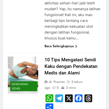
aktivitas sehari-hari jadi lebih
mudah? Yap, itu namanya latihan
fungsional! Kali ini, aku mau
berbagi tips tentang cara
meningkatkan kekuatan otot
dengan latihan fungsional,
khusus buat kamu…
Baca Selengkapnya
10 Tips Mengatasi Sendi
Kaku dengan Pendekatan
Medis dan Alami
dr. Pramita
2 tahun
KESEHATAN
ago
0
3 mins
SENDI
WhatsApp
Telegram
X
Faceb
Thr
Share