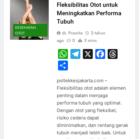
Fleksibilitas Otot untuk
Meningkatkan Performa
Tubuh
KESEHATAN
dr. Pramita
2 tahun
OTOT
ago
0
3 mins
WhatsApp
Telegram
X
Faceb
Thr
Share
poltekkesjakarta.com –
Fleksibilitas otot adalah elemen
penting dalam menjaga
performa tubuh yang optimal.
Dengan otot yang fleksibel,
risiko cedera dapat
diminimalkan, dan rentang gerak
tubuh menjadi lebih baik. Untuk