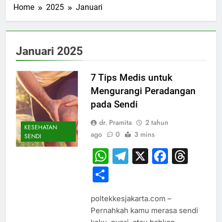
Home
2025
Januari
Januari 2025
7 Tips Medis untuk
Mengurangi Peradangan
pada Sendi
dr. Pramita
2 tahun
KESEHATAN
ago
0
3 mins
SENDI
WhatsApp
Telegram
X
Faceb
Thr
Share
poltekkesjakarta.com –
Pernahkah kamu merasa sendi