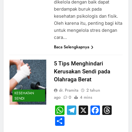
dikelola dengan baik dapat
berdampak buruk pada
kesehatan psikologis dan fisik.
Oleh karena itu, penting bagi kita
untuk mengelola stres dengan
cara…
Baca Selengkapnya
5 Tips Menghindari
Kerusakan Sendi pada
Olahraga Berat
dr. Pramita
2 tahun
KESEHATAN
ago
0
4 mins
SENDI
WhatsApp
Telegram
X
Faceb
Thr
Share