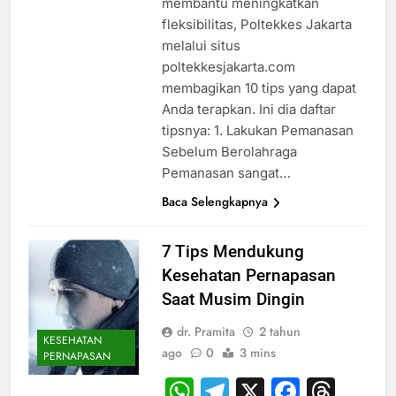
membantu meningkatkan
fleksibilitas, Poltekkes Jakarta
melalui situs
poltekkesjakarta.com
membagikan 10 tips yang dapat
Anda terapkan. Ini dia daftar
tipsnya: 1. Lakukan Pemanasan
Sebelum Berolahraga
Pemanasan sangat…
Baca Selengkapnya
7 Tips Mendukung
Kesehatan Pernapasan
Saat Musim Dingin
dr. Pramita
2 tahun
KESEHATAN
ago
0
3 mins
PERNAPASAN
WhatsApp
Telegram
X
Faceb
Thr