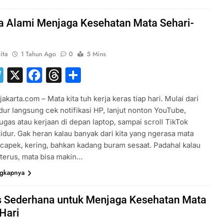
a Alami Menjaga Kesehatan Mata Sehari-
ita
1 Tahun Ago
0
5 Mins
hatsApp
Telegram
X
Facebook
Threads
Share
akarta.com – Mata kita tuh kerja keras tiap hari. Mulai dari
dur langsung cek notifikasi HP, lanjut nonton YouTube,
tugas atau kerjaan di depan laptop, sampai scroll TikTok
idur. Gak heran kalau banyak dari kita yang ngerasa mata
apek, kering, bahkan kadang buram sesaat. Padahal kalau
 terus, mata bisa makin…
ngkapnya
s Sederhana untuk Menjaga Kesehatan Mata
 Hari