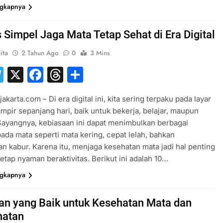
ngkapnya
s Simpel Jaga Mata Tetap Sehat di Era Digital
ita
2 Tahun Ago
0
3 Mins
hatsApp
Telegram
X
Facebook
Threads
Share
akarta.com – Di era digital ini, kita sering terpaku pada layar
mpir sepanjang hari, baik untuk bekerja, belajar, maupun
Sayangnya, kebiasaan ini dapat menimbulkan berbagai
ada mata seperti mata kering, cepat lelah, bahkan
an kabur. Karena itu, menjaga kesehatan mata jadi hal penting
 tetap nyaman beraktivitas. Berikut ini adalah 10…
ngkapnya
n yang Baik untuk Kesehatan Mata dan
hatan