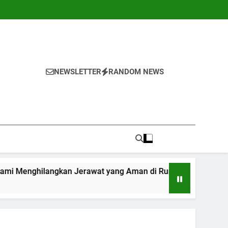
NEWSLETTER
RANDOM NEWS
kan Jerawat yang Aman di Rumah
7 Cara Sed
1 Tahun Ago