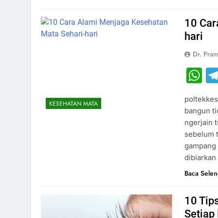
10 Car
hari
Dr. Pram
W
poltekkesj
KESEHATAN MATA
bangun ti
ngerjain 
sebelum t
gampang c
dibiarkan
Baca Sele
10 Tip
Setiap