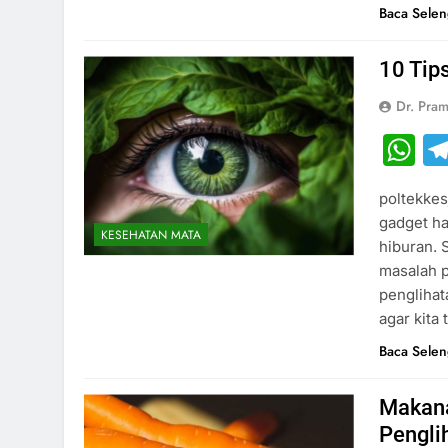
Baca Sele
10 Tip
Dr. Pram
W
poltekkesj
gadget ha
KESEHATAN MATA
hiburan. 
masalah p
penglihat
agar kita
Baca Sele
Makana
Pengli