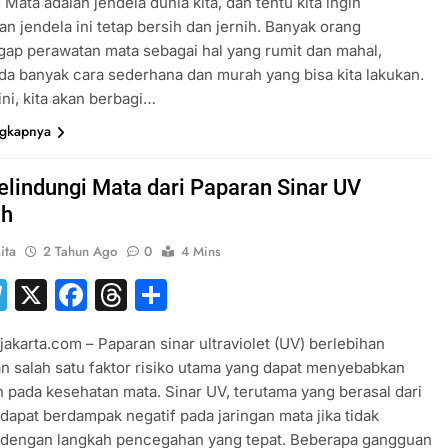
! Mata adalah jendela dunia kita, dan tentu kita ingin
n jendela ini tetap bersih dan jernih. Banyak orang
ap perawatan mata sebagai hal yang rumit dan mahal,
da banyak cara sederhana dan murah yang bisa kita lakukan.
 ini, kita akan berbagi…
ngkapnya
elindungi Mata dari Paparan Sinar UV
ih
ita
2 Tahun Ago
0
4 Mins
hatsApp
Telegram
X
Facebook
Threads
Share
jakarta.com – Paparan sinar ultraviolet (UV) berlebihan
 salah satu faktor risiko utama yang dapat menyebabkan
 pada kesehatan mata. Sinar UV, terutama yang berasal dari
 dapat berdampak negatif pada jaringan mata jika tidak
i dengan langkah pencegahan yang tepat. Beberapa gangguan