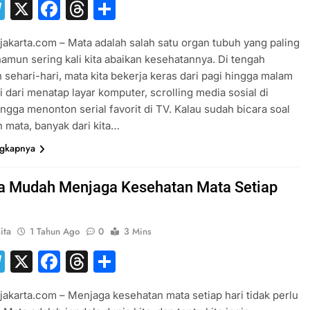
hatsApp
Telegram
X
Facebook
Threads
Share
jakarta.com – Mata adalah salah satu organ tubuh yang paling
namun sering kali kita abaikan kesehatannya. Di tengah
 sehari-hari, mata kita bekerja keras dari pagi hingga malam
ai dari menatap layar komputer, scrolling media sosial di
ingga menonton serial favorit di TV. Kalau sudah bicara soal
 mata, banyak dari kita…
ngkapnya
a Mudah Menjaga Kesehatan Mata Setiap
ita
1 Tahun Ago
0
3 Mins
hatsApp
Telegram
X
Facebook
Threads
Share
jakarta.com – Menjaga kesehatan mata setiap hari tidak perlu