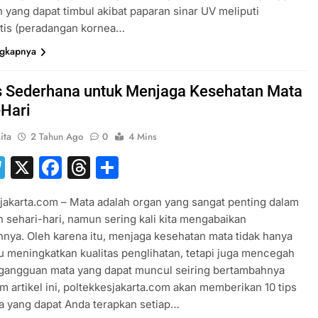
 yang dapat timbul akibat paparan sinar UV meliputi
itis (peradangan kornea…
ngkapnya
s Sederhana untuk Menjaga Kesehatan Mata
-Hari
ita
2 Tahun Ago
0
4 Mins
hatsApp
Telegram
X
Facebook
Threads
Share
jakarta.com – Mata adalah organ yang sangat penting dalam
 sehari-hari, namun sering kali kita mengabaikan
nya. Oleh karena itu, menjaga kesehatan mata tidak hanya
meningkatkan kualitas penglihatan, tetapi juga mencegah
 gangguan mata yang dapat muncul seiring bertambahnya
am artikel ini, poltekkesjakarta.com akan memberikan 10 tips
a yang dapat Anda terapkan setiap…