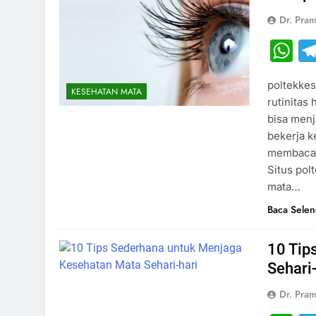
Dr. Pram
W
poltekkes
KESEHATAN MATA
rutinitas 
bisa menj
bekerja k
membaca b
Situs po
mata…
Baca Sele
10 Tip
Sehari
Dr. Pram