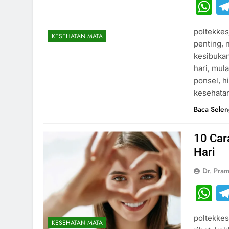
W
poltekkes
KESEHATAN MATA
penting, 
kesibukan
hari, mul
ponsel, h
kesehatan
Baca Sele
10 Car
Hari
Dr. Pram
W
poltekkes
KESEHATAN MATA