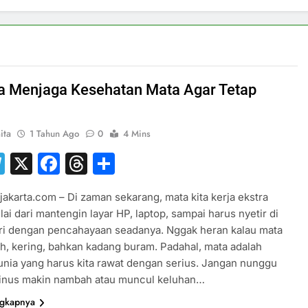
a Menjaga Kesehatan Mata Agar Tetap
ita
1 Tahun Ago
0
4 Mins
hatsApp
Telegram
X
Facebook
Threads
Share
jakarta.com – Di zaman sekarang, mata kita kerja ekstra
lai dari mantengin layar HP, laptop, sampai harus nyetir di
ri dengan pencahayaan seadanya. Nggak heran kalau mata
ah, kering, bahkan kadang buram. Padahal, mata adalah
unia yang harus kita rawat dengan serius. Jangan nunggu
inus makin nambah atau muncul keluhan…
ngkapnya