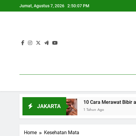
Skip
Jumat, Agustus 7, 2026
2:50:08 PM
to
content
lami
10 Cara Merawat Bibir agar Tetap Lemba
JAKARTA
1 Tahun Ago
Home
Kesehatan Mata