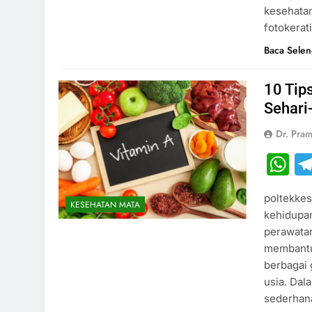
kesehatan
fotokerat
Baca Sele
10 Tip
Sehari
Dr. Pram
W
poltekkes
KESEHATAN MATA
kehidupan
perawatan
membantu 
berbagai
usia. Dal
sederhan