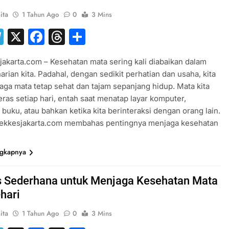
ita
1 Tahun Ago
0
3 Mins
hatsApp
Telegram
X
Facebook
Threads
Share
jakarta.com – Kesehatan mata sering kali diabaikan dalam
harian kita. Padahal, dengan sedikit perhatian dan usaha, kita
aga mata tetap sehat dan tajam sepanjang hidup. Mata kita
eras setiap hari, entah saat menatap layar komputer,
uku, atau bahkan ketika kita berinteraksi dengan orang lain.
ltekkesjakarta.com membahas pentingnya menjaga kesehatan
ngkapnya
s Sederhana untuk Menjaga Kesehatan Mata
-hari
ita
1 Tahun Ago
0
3 Mins