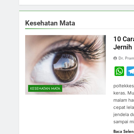
Kesehatan Mata
10 Car
Jernih
Dr. Pram
W
poltekkes
KESEHATAN MATA
keras. Mu
malam ha
cepat lel
jendela d
sampai m
Baca Sele