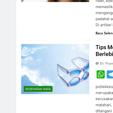
ribet, kok
memastika
mengangg
padahal a
Di artikel
Baca Sele
Tips M
Berleb
Dr. Pram
W
poltekkes
KESEHATAN MATA
merupakan
kerusakan
matahari,
ditangan