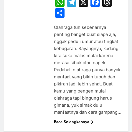
WhatsApp
Telegram
X
Faceb
Thr
Share
Olahraga tuh sebenarnya
penting banget buat siapa aja,
nggak peduli umur atau tingkat
kebugaran. Sayangnya, kadang
kita suka malas mulai karena
merasa sibuk atau capek.
Padahal, olahraga punya banyak
manfaat yang bikin tubuh dan
pikiran jadi lebih sehat. Buat
kamu yang pengen mulai
olahraga tapi bingung harus
gimana, yuk simak dulu
manfaatnya dan cara gampang…
Baca Selengkapnya