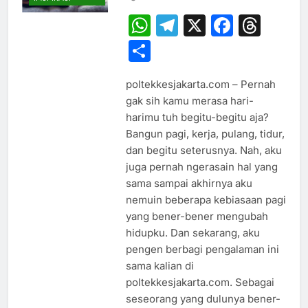
WhatsApp
Telegram
X
Faceb
Thr
Share
poltekkesjakarta.com – Pernah
gak sih kamu merasa hari-
harimu tuh begitu-begitu aja?
Bangun pagi, kerja, pulang, tidur,
dan begitu seterusnya. Nah, aku
juga pernah ngerasain hal yang
sama sampai akhirnya aku
nemuin beberapa kebiasaan pagi
yang bener-bener mengubah
hidupku. Dan sekarang, aku
pengen berbagi pengalaman ini
sama kalian di
poltekkesjakarta.com. Sebagai
seseorang yang dulunya bener-