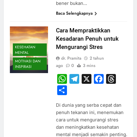
bener bukan…
Baca Selengkapnya
Cara Mempraktikkan
Kesadaran Penuh untuk
Mengurangi Stres
KESEHATAN
MENTAL
dr. Pramita
2 tahun
MOTIVASI DAN
ago
0
3 mins
INSPIRASI
WhatsApp
Telegram
X
Faceb
Thr
Share
Di dunia yang serba cepat dan
penuh tekanan ini, menemukan
cara untuk mengurangi stres
dan meningkatkan kesehatan
mental menjadi semakin penting.