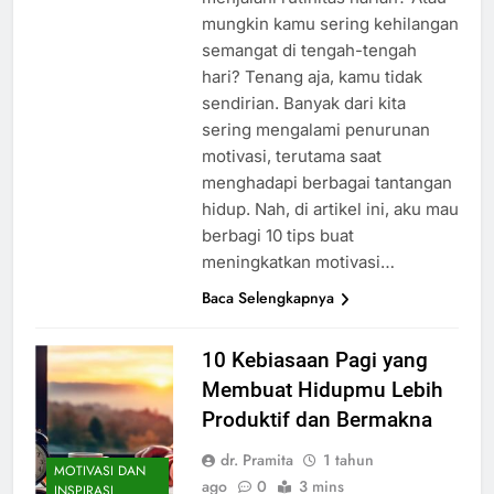
mungkin kamu sering kehilangan
semangat di tengah-tengah
hari? Tenang aja, kamu tidak
sendirian. Banyak dari kita
sering mengalami penurunan
motivasi, terutama saat
menghadapi berbagai tantangan
hidup. Nah, di artikel ini, aku mau
berbagi 10 tips buat
meningkatkan motivasi…
Baca Selengkapnya
10 Kebiasaan Pagi yang
Membuat Hidupmu Lebih
Produktif dan Bermakna
dr. Pramita
1 tahun
MOTIVASI DAN
ago
0
3 mins
INSPIRASI