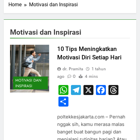
Home
Motivasi dan Inspirasi
Motivasi dan Inspirasi
10 Tips Meningkatkan
Motivasi Diri Setiap Hari
dr. Pramita
1 tahun
ago
0
4 mins
MOTIVASI DAN
INSPIRASI
WhatsApp
Telegram
X
Faceb
Thr
Share
poltekkesjakarta.com – Pernah
nggak sih, kamu merasa malas
banget buat bangun pagi dan
menjalani rutinitas harian? Atau