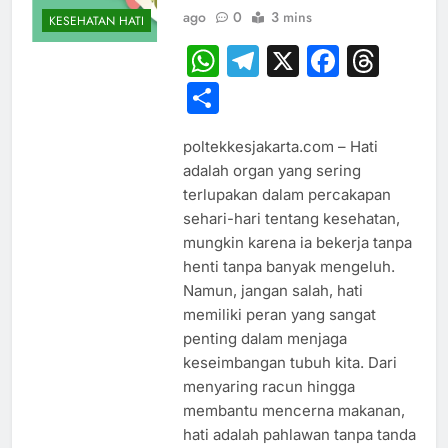
ago
0
3 mins
KESEHATAN HATI
WhatsApp
Telegram
X
Faceb
Thr
Share
poltekkesjakarta.com – Hati
adalah organ yang sering
terlupakan dalam percakapan
sehari-hari tentang kesehatan,
mungkin karena ia bekerja tanpa
henti tanpa banyak mengeluh.
Namun, jangan salah, hati
memiliki peran yang sangat
penting dalam menjaga
keseimbangan tubuh kita. Dari
menyaring racun hingga
membantu mencerna makanan,
hati adalah pahlawan tanpa tanda