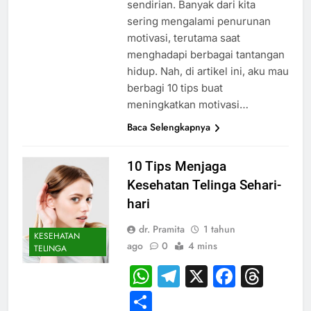
sendirian. Banyak dari kita
sering mengalami penurunan
motivasi, terutama saat
menghadapi berbagai tantangan
hidup. Nah, di artikel ini, aku mau
berbagi 10 tips buat
meningkatkan motivasi…
Baca Selengkapnya
10 Tips Menjaga
Kesehatan Telinga Sehari-
hari
dr. Pramita
1 tahun
KESEHATAN
ago
0
4 mins
TELINGA
WhatsApp
Telegram
X
Faceb
Thr
Share