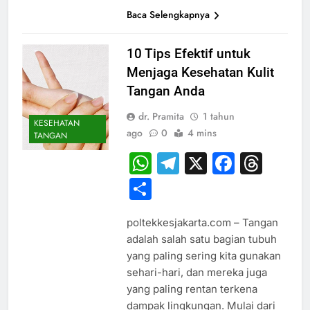
Baca Selengkapnya
10 Tips Efektif untuk
Menjaga Kesehatan Kulit
Tangan Anda
dr. Pramita
1 tahun
KESEHATAN
ago
0
4 mins
TANGAN
WhatsApp
Telegram
X
Faceb
Thr
Share
poltekkesjakarta.com – Tangan
adalah salah satu bagian tubuh
yang paling sering kita gunakan
sehari-hari, dan mereka juga
yang paling rentan terkena
dampak lingkungan. Mulai dari