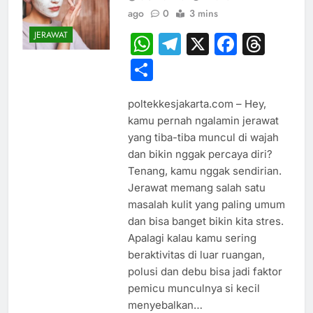
ago
0
3 mins
JERAWAT
WhatsApp
Telegram
X
Faceb
Thr
Share
poltekkesjakarta.com – Hey,
kamu pernah ngalamin jerawat
yang tiba-tiba muncul di wajah
dan bikin nggak percaya diri?
Tenang, kamu nggak sendirian.
Jerawat memang salah satu
masalah kulit yang paling umum
dan bisa banget bikin kita stres.
Apalagi kalau kamu sering
beraktivitas di luar ruangan,
polusi dan debu bisa jadi faktor
pemicu munculnya si kecil
menyebalkan…