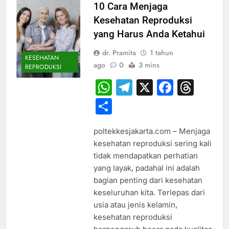
10 Cara Menjaga
Kesehatan Reproduksi
yang Harus Anda Ketahui
dr. Pramita
1 tahun
KESEHATAN
ago
0
3 mins
REPRODUKSI
WhatsApp
Telegram
X
Faceb
Thr
Share
poltekkesjakarta.com – Menjaga
kesehatan reproduksi sering kali
tidak mendapatkan perhatian
yang layak, padahal ini adalah
bagian penting dari kesehatan
keseluruhan kita. Terlepas dari
usia atau jenis kelamin,
kesehatan reproduksi