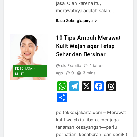
jasa. Oleh karena itu,
merawatnya adalah salah…
Baca Selengkapnya
10 Tips Ampuh Merawat
Kulit Wajah agar Tetap
Sehat dan Bersinar
dr. Pramita
1 tahun
KESEHATAN
ago
0
3 mins
KULIT
WhatsApp
Telegram
X
Faceb
Thr
Share
poltekkesjakarta.com – Merawat
kulit wajah itu ibarat menjaga
tanaman kesayangan—perlu
perhatian, kesabaran, dan sedikit