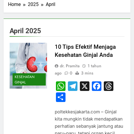
Home
2025
April
April 2025
10 Tips Efektif Menjaga
Kesehatan Ginjal Anda
dr. Pramita
1 tahun
ago
0
3 mins
KESEHATAN
GINJAL
WhatsApp
Telegram
X
Faceb
Thr
Share
poltekkesjakarta.com – Ginjal
kita mungkin tidak mendapatkan
perhatian sebanyak jantung atau
paru-paru, tetapi organ kecil