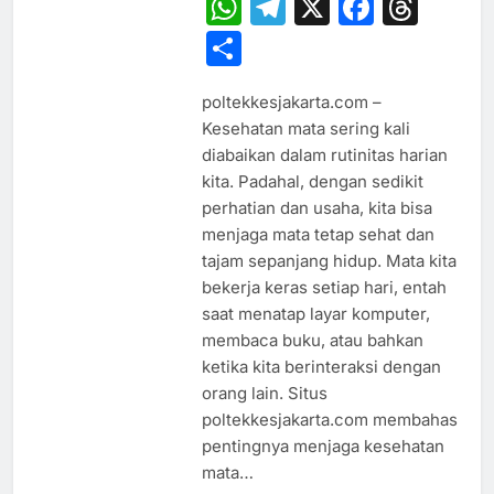
WhatsApp
Telegram
X
Faceb
Thr
Share
poltekkesjakarta.com –
Kesehatan mata sering kali
diabaikan dalam rutinitas harian
kita. Padahal, dengan sedikit
perhatian dan usaha, kita bisa
menjaga mata tetap sehat dan
tajam sepanjang hidup. Mata kita
bekerja keras setiap hari, entah
saat menatap layar komputer,
membaca buku, atau bahkan
ketika kita berinteraksi dengan
orang lain. Situs
poltekkesjakarta.com membahas
pentingnya menjaga kesehatan
mata…