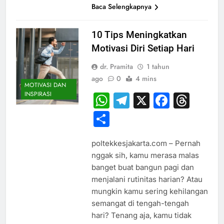
Baca Selengkapnya
10 Tips Meningkatkan
Motivasi Diri Setiap Hari
dr. Pramita
1 tahun
ago
0
4 mins
MOTIVASI DAN
INSPIRASI
WhatsApp
Telegram
X
Faceb
Thr
Share
poltekkesjakarta.com – Pernah
nggak sih, kamu merasa malas
banget buat bangun pagi dan
menjalani rutinitas harian? Atau
mungkin kamu sering kehilangan
semangat di tengah-tengah
hari? Tenang aja, kamu tidak