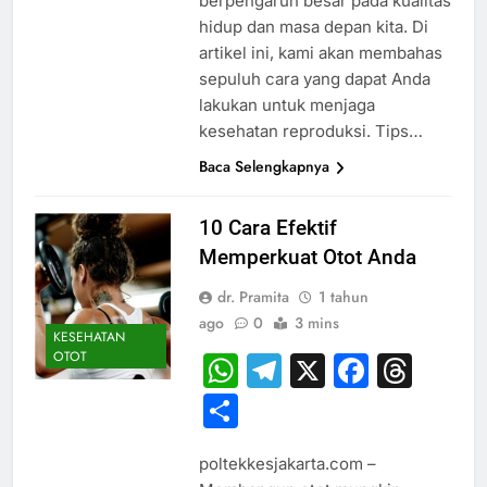
berpengaruh besar pada kualitas
hidup dan masa depan kita. Di
artikel ini, kami akan membahas
sepuluh cara yang dapat Anda
lakukan untuk menjaga
kesehatan reproduksi. Tips…
Baca Selengkapnya
10 Cara Efektif
Memperkuat Otot Anda
dr. Pramita
1 tahun
ago
0
3 mins
KESEHATAN
OTOT
WhatsApp
Telegram
X
Faceb
Thr
Share
poltekkesjakarta.com –