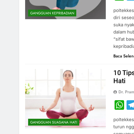
poltekkes
GANGGUAN KEPRIBADIAN
diri ses
suka nyak
dalam hub
“sifat ba
kepribadi
Baca Sele
10 Tip
Hati
Dr. Pram
W
poltekkes
GANGGUAN SUASANA HATI
turun ngg
semuanya 