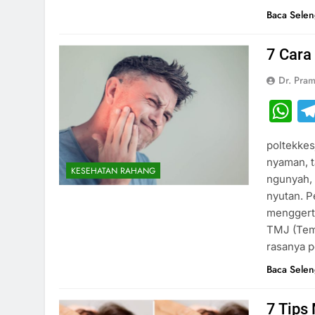
Baca Sele
7 Cara
Dr. Pram
W
poltekkes
nyaman, t
KESEHATAN RAHANG
ngunyah, 
nyutan. 
menggerta
TMJ (Temp
rasanya 
Baca Sele
7 Tips