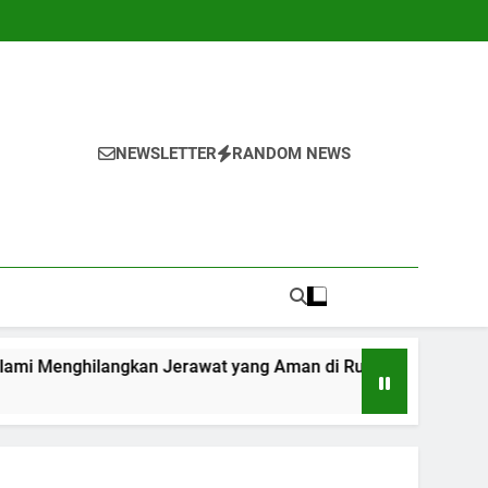
NEWSLETTER
RANDOM NEWS
gkan Jerawat yang Aman di Rumah
7 Cara Se
1 Tahun Ago