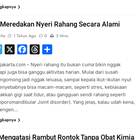
ngkapnya
 Meredakan Nyeri Rahang Secara Alami
ita
1 Tahun Ago
0
3 Mins
hatsApp
Telegram
X
Facebook
Threads
Share
jakarta.com – Nyeri rahang itu bukan cuma bikin nggak
api juga bisa ganggu aktivitas harian. Mulai dari susah
ngomong jadi nggak leluasa, sampai kepala ikut-ikutan nyut
Penyebabnya bisa macam-macam, seperti stres, kebiasaan
kkan gigi saat tidur, atau gangguan sendi rahang seperti
oromandibular Joint disorder). Yang jelas, kalau udah kena,
pengen…
ngkapnya
 Mengatasi Rambut Rontok Tanpa Obat Kimia