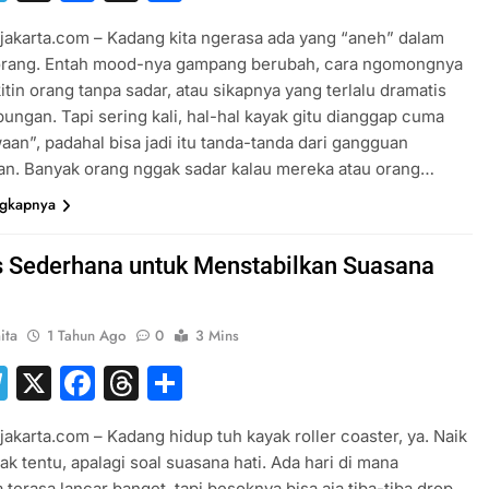
jakarta.com – Kadang kita ngerasa ada yang “aneh” dalam
eorang. Entah mood-nya gampang berubah, cara ngomongnya
itin orang tanpa sadar, atau sikapnya yang terlalu dramatis
ungan. Tapi sering kali, hal-hal kayak gitu dianggap cuma
waan”, padahal bisa jadi itu tanda-tanda dari gangguan
an. Banyak orang nggak sadar kalau mereka atau orang…
ngkapnya
s Sederhana untuk Menstabilkan Suasana
ita
1 Tahun Ago
0
3 Mins
hatsApp
Telegram
X
Facebook
Threads
Share
jakarta.com – Kadang hidup tuh kayak roller coaster, ya. Naik
ak tentu, apalagi soal suasana hati. Ada hari di mana
terasa lancar banget, tapi besoknya bisa aja tiba-tiba drop