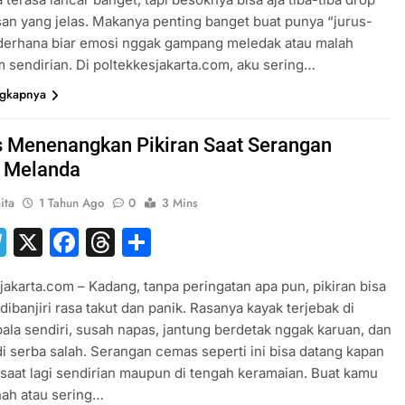
san yang jelas. Makanya penting banget buat punya “jurus-
ederhana biar emosi nggak gampang meledak atau malah
 sendirian. Di poltekkesjakarta.com, aku sering…
ngkapnya
s Menenangkan Pikiran Saat Serangan
 Melanda
ita
1 Tahun Ago
0
3 Mins
hatsApp
Telegram
X
Facebook
Threads
Share
jakarta.com – Kadang, tanpa peringatan apa pun, pikiran bisa
dibanjiri rasa takut dan panik. Rasanya kayak terjebak di
ala sendiri, susah napas, jantung berdetak nggak karuan, dan
i serba salah. Serangan cemas seperti ini bisa datang kapan
k saat lagi sendirian maupun di tengah keramaian. Buat kamu
nah atau sering…