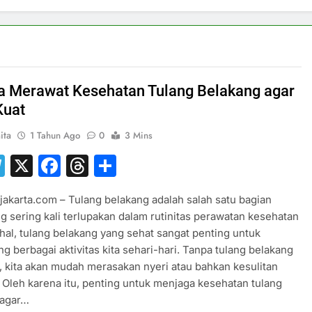
a Merawat Kesehatan Tulang Belakang agar
Kuat
ita
1 Tahun Ago
0
3 Mins
hatsApp
Telegram
X
Facebook
Threads
Share
jakarta.com – Tulang belakang adalah salah satu bagian
g sering kali terlupakan dalam rutinitas perawatan kesehatan
ahal, tulang belakang yang sehat sangat penting untuk
 berbagai aktivitas kita sehari-hari. Tanpa tulang belakang
, kita akan mudah merasakan nyeri atau bahkan kesulitan
 Oleh karena itu, penting untuk menjaga kesehatan tulang
 agar…