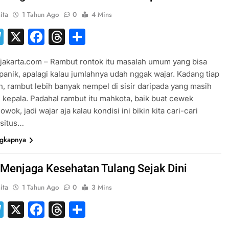
ita
1 Tahun Ago
0
4 Mins
hatsApp
Telegram
X
Facebook
Threads
Share
jakarta.com – Rambut rontok itu masalah umum yang bisa
a panik, apalagi kalau jumlahnya udah nggak wajar. Kadang tiap
ran, rambut lebih banyak nempel di sisir daripada yang masih
 kepala. Padahal rambut itu mahkota, baik buat cewek
ok, jadi wajar aja kalau kondisi ini bikin kita cari-cari
 situs…
ngkapnya
 Menjaga Kesehatan Tulang Sejak Dini
ita
1 Tahun Ago
0
3 Mins
hatsApp
Telegram
X
Facebook
Threads
Share