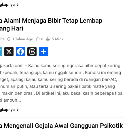
ngkapnya
a Alami Menjaga Bibir Tetap Lembap
ang Hari
ita
1 Tahun Ago
0
5 Mins
hatsApp
Telegram
X
Facebook
Threads
Share
jakarta.com – Kalau kamu sering ngerasa bibir cepat kering
h-pecah, tenang aja, kamu nggak sendiri. Kondisi ini emang
et, apalagi kalau kamu sering berada di ruangan ber-AC,
num air putih, atau terlalu sering pakai lipstik matte yang
r makin dehidrasi. Di artikel ini, aku bakal kasih beberapa tips
api ampuh…
ngkapnya
a Mengenali Gejala Awal Gangguan Psikotik