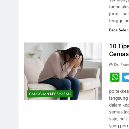
tanpa ala
jurus” s
tenggelam
Baca Sele
10 Tip
Cemas
Dr. Pram
W
poltekkes
GANGGUAN KECEMASAN
langsung 
dalam kep
semua jad
saja, bai
yang per