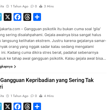
ita
1 Tahun Ago
0
3 Mins
hatsApp
Telegram
X
Facebook
Threads
Share
jakarta.com – Gangguan psikotik itu bukan cuma soal ‘gila’
ang sering disalahpahami. Gejala awalnya bisa sangat halus
 langsung kelihatan ekstrem. Justru karena gejalanya samar-
anyak orang yang nggak sadar kalau sedang mengalami
ini. Kadang cuma dikira stres berat, padahal sebenarnya
uk ke tahap awal gangguan psikotik. Kalau gejala awal bisa…
ngkapnya
i Gangguan Kepribadian yang Sering Tak
ri
ita
1 Tahun Ago
0
4 Mins
hatsApp
Telegram
X
Facebook
Threads
Share