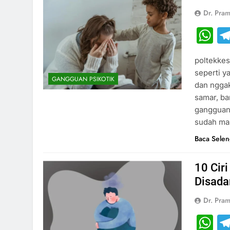
Dr. Pram
W
poltekkes
seperti y
GANGGUAN PSIKOTIK
dan nggak
samar, b
gangguan 
sudah mas
Baca Sele
10 Cir
Disada
Dr. Pram
W