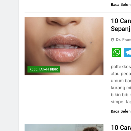
Baca Sele
10 Car
Sepanj
Dr. Pram
W
poltekkes
KESEHATAN BIBIR
atau peca
umum bang
kurang mi
bikin bibi
simpel t
Baca Sele
10 Car