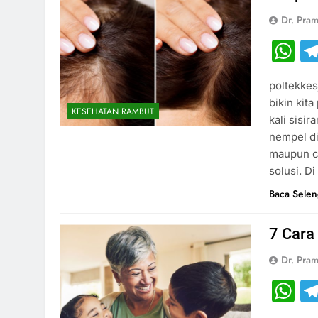
Dr. Pram
W
poltekkes
bikin kit
KESEHATAN RAMBUT
kali sisi
nempel di
maupun cow
solusi. Di
Baca Sele
7 Cara
Dr. Pram
W