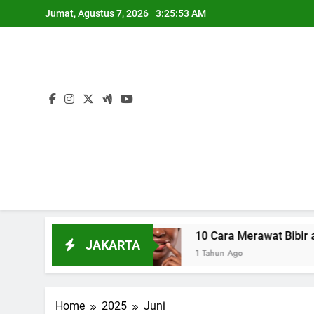
Skip
Jumat, Agustus 7, 2026
3:25:54 AM
to
content
Alami
10 Cara Merawat Bibir agar Tetap Lemb
JAKARTA
1 Tahun Ago
Home
2025
Juni