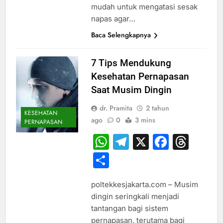
mudah untuk mengatasi sesak
napas agar…
Baca Selengkapnya
7 Tips Mendukung
Kesehatan Pernapasan
Saat Musim Dingin
dr. Pramita
2 tahun
KESEHATAN
ago
0
3 mins
PERNAPASAN
WhatsApp
Telegram
X
Faceb
Thr
Share
poltekkesjakarta.com – Musim
dingin seringkali menjadi
tantangan bagi sistem
pernapasan, terutama bagi