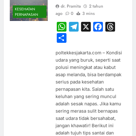
dr. Pramita
2 tahun
KESEHATAN
ago
0
3 mins
PERNAPASAN
WhatsApp
Telegram
X
Faceb
Thr
Share
poltekkesjakarta.com – Kondisi
udara yang buruk, seperti saat
polusi meningkat atau kabut
asap melanda, bisa berdampak
serius pada kesehatan
pernapasan kita. Salah satu
keluhan yang sering muncul
adalah sesak napas. Jika kamu
sering merasa sulit bernapas
saat udara tidak bersahabat,
jangan khawatir! Berikut ini
adalah tujuh tips santai dan