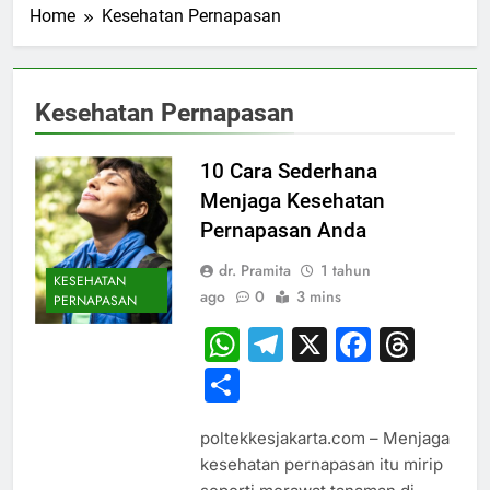
Home
Kesehatan Pernapasan
Kesehatan Pernapasan
10 Cara Sederhana
Menjaga Kesehatan
Pernapasan Anda
dr. Pramita
1 tahun
KESEHATAN
ago
0
3 mins
PERNAPASAN
WhatsApp
Telegram
X
Faceb
Thr
Share
poltekkesjakarta.com – Menjaga
kesehatan pernapasan itu mirip