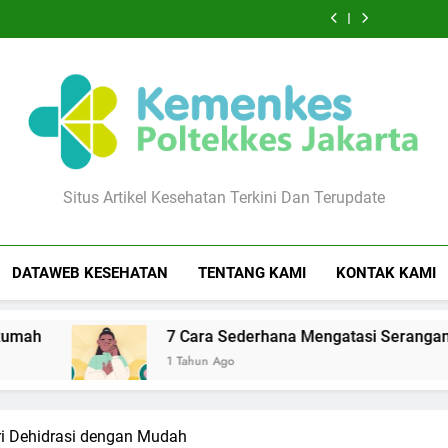
Serangan
Seksual
agar
Jerawat
Serangan
Seksual
agar
Menghilangkan
Mengatasi
Panik
Secara
Tetap
yang
Panik
Secara
Tetap
Jerawat
Serangan
Secara
Alami
Lembap
Aman
Secara
Alami
Lembap
yang
Panik
Alami
Sepanjang
di
Alami
Sepanjang
Aman
Secara
Hari
Rumah
Hari
di
Alami
Rumah
Poltekkes Jakarta
Situs Artikel Kesehatan Terkini Dan Terupdate
DATAWEB KESEHATAN
TENTANG KAMI
KONTAK KAMI
7 Cara Sederhana Mengatasi Serangan Panik Secara 
1 Tahun Ago
ri Dehidrasi dengan Mudah