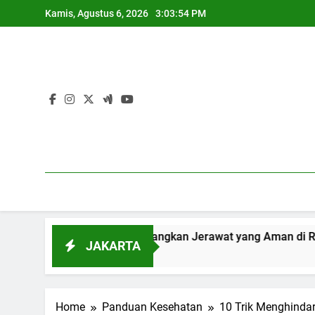
Skip
Kamis, Agustus 6, 2026
3:03:55 PM
to
content
 Alami Menghilangkan Jerawat yang Aman di Rumah
JAKARTA
o
Home
Panduan Kesehatan
10 Trik Menghinda