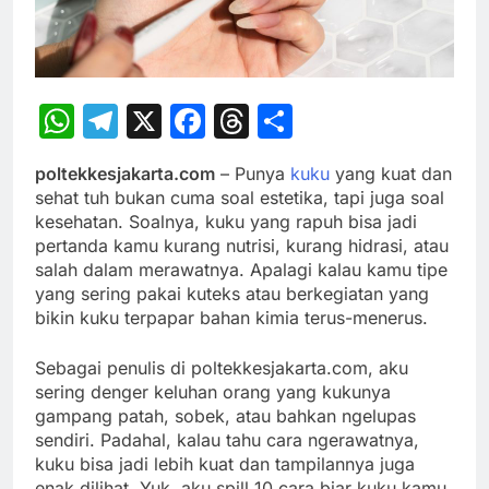
WhatsApp
Telegram
X
Facebook
Threads
Share
poltekkesjakarta.com
– Punya
kuku
yang kuat dan
sehat tuh bukan cuma soal estetika, tapi juga soal
kesehatan. Soalnya, kuku yang rapuh bisa jadi
pertanda kamu kurang nutrisi, kurang hidrasi, atau
salah dalam merawatnya. Apalagi kalau kamu tipe
yang sering pakai kuteks atau berkegiatan yang
bikin kuku terpapar bahan kimia terus-menerus.
Sebagai penulis di poltekkesjakarta.com, aku
sering denger keluhan orang yang kukunya
gampang patah, sobek, atau bahkan ngelupas
sendiri. Padahal, kalau tahu cara ngerawatnya,
kuku bisa jadi lebih kuat dan tampilannya juga
enak dilihat. Yuk, aku spill 10 cara biar kuku kamu