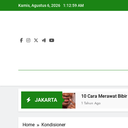
Skip
Kamis, Agustus 6, 2026
1:13:00 AM
to
content
ra Alami
10 Cara Merawat Bibir agar Tetap L
JAKARTA
1 Tahun Ago
Home
Kondisioner