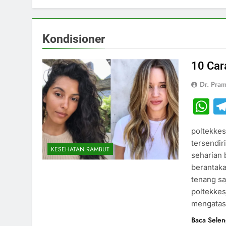
Kondisioner
10 Ca
Dr. Pram
W
poltekke
tersendir
KESEHATAN RAMBUT
seharian b
berantaka
tenang sa
poltekkes
mengatas
Baca Sele