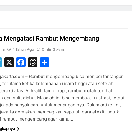
ra Mengatasi Rambut Mengembang
ita
1 Tahun Ago
0
3 Mins
hatsApp
Telegram
X
Facebook
Threads
Share
sjakarta.com – Rambut mengembang bisa menjadi tantangan
i, terutama ketika kelembapan udara tinggi atau setelah
eraktivitas. Alih-alih tampil rapi, rambut malah terlihat
n dan sulit diatur. Masalah ini bisa membuat frustrasi, tetapi
ja, ada banyak cara untuk menanganinya. Dalam artikel ini,
jakarta.com akan membagikan sepuluh cara efektif untuk
i rambut mengembang agar kamu…
ngkapnya