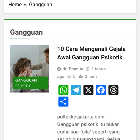
Home
Gangguan
Gangguan
10 Cara Mengenali Gejala
Awal Gangguan Psikotik
dr. Pramita
1 tahun
ago
0
3 mins
GANGGUAN
PSIKOTIK
WhatsApp
Telegram
X
Faceb
Thr
Share
poltekkesjakarta.com –
Gangguan psikotik itu bukan
cuma soal ‘gila’ seperti yang
sering disalahpahami. Gejala