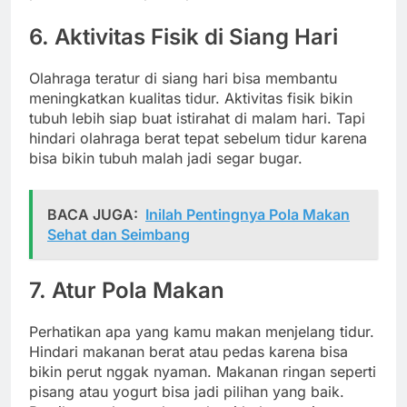
6. Aktivitas Fisik di Siang Hari
Olahraga teratur di siang hari bisa membantu
meningkatkan kualitas tidur. Aktivitas fisik bikin
tubuh lebih siap buat istirahat di malam hari. Tapi
hindari olahraga berat tepat sebelum tidur karena
bisa bikin tubuh malah jadi segar bugar.
BACA JUGA:
Inilah Pentingnya Pola Makan
Sehat dan Seimbang
7. Atur Pola Makan
Perhatikan apa yang kamu makan menjelang tidur.
Hindari makanan berat atau pedas karena bisa
bikin perut nggak nyaman. Makanan ringan seperti
pisang atau yogurt bisa jadi pilihan yang baik.