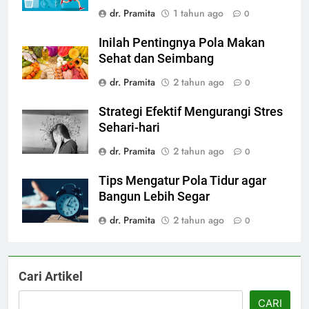
dr. Pramita
1 tahun ago
0
Inilah Pentingnya Pola Makan
Sehat dan Seimbang
dr. Pramita
2 tahun ago
0
Strategi Efektif Mengurangi Stres
Sehari-hari
dr. Pramita
2 tahun ago
0
Tips Mengatur Pola Tidur agar
Bangun Lebih Segar
dr. Pramita
2 tahun ago
0
Cari Artikel
CARI