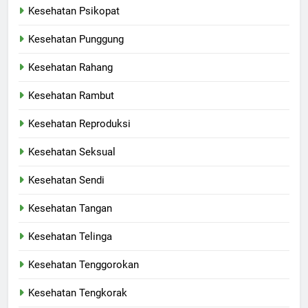
Kesehatan Psikopat
Kesehatan Punggung
Kesehatan Rahang
Kesehatan Rambut
Kesehatan Reproduksi
Kesehatan Seksual
Kesehatan Sendi
Kesehatan Tangan
Kesehatan Telinga
Kesehatan Tenggorokan
Kesehatan Tengkorak