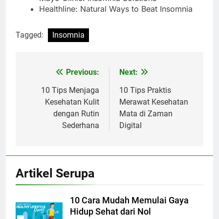
Healthline: Natural Ways to Beat Insomnia
Tagged:
Insomnia
Previous:
Next:
Navigasi
pos
10 Tips Menjaga
10 Tips Praktis
Kesehatan Kulit
Merawat Kesehatan
dengan Rutin
Mata di Zaman
Sederhana
Digital
Artikel Serupa
10 Cara Mudah Memulai Gaya
Hidup Sehat dari Nol