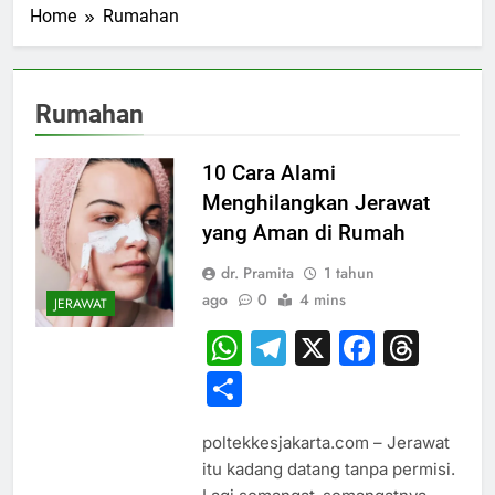
Home
Rumahan
Rumahan
10 Cara Alami
Menghilangkan Jerawat
yang Aman di Rumah
dr. Pramita
1 tahun
ago
0
4 mins
JERAWAT
WhatsApp
Telegram
X
Faceb
Thr
Share
poltekkesjakarta.com – Jerawat
itu kadang datang tanpa permisi.