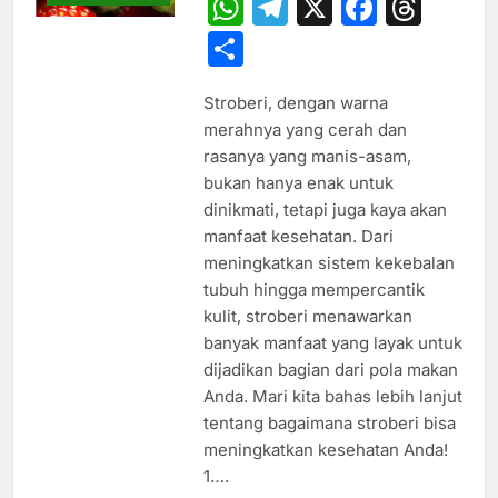
WhatsApp
Telegram
X
Faceb
Thr
Share
Stroberi, dengan warna
merahnya yang cerah dan
rasanya yang manis-asam,
bukan hanya enak untuk
dinikmati, tetapi juga kaya akan
manfaat kesehatan. Dari
meningkatkan sistem kekebalan
tubuh hingga mempercantik
kulit, stroberi menawarkan
banyak manfaat yang layak untuk
dijadikan bagian dari pola makan
Anda. Mari kita bahas lebih lanjut
tentang bagaimana stroberi bisa
meningkatkan kesehatan Anda!
1….