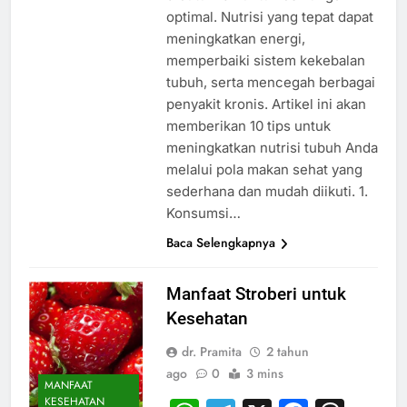
optimal. Nutrisi yang tepat dapat
meningkatkan energi,
memperbaiki sistem kekebalan
tubuh, serta mencegah berbagai
penyakit kronis. Artikel ini akan
memberikan 10 tips untuk
meningkatkan nutrisi tubuh Anda
melalui pola makan sehat yang
sederhana dan mudah diikuti. 1.
Konsumsi…
Baca Selengkapnya
Manfaat Stroberi untuk
Kesehatan
dr. Pramita
2 tahun
ago
0
3 mins
MANFAAT
KESEHATAN