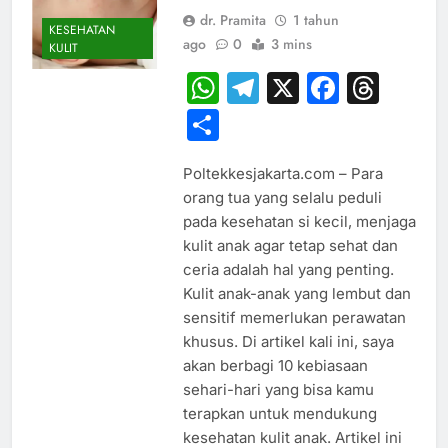
dr. Pramita
1 tahun
KESEHATAN
ago
0
3 mins
KULIT
WhatsApp
Telegram
X
Faceb
Thr
Share
Poltekkesjakarta.com – Para
orang tua yang selalu peduli
pada kesehatan si kecil, menjaga
kulit anak agar tetap sehat dan
ceria adalah hal yang penting.
Kulit anak-anak yang lembut dan
sensitif memerlukan perawatan
khusus. Di artikel kali ini, saya
akan berbagi 10 kebiasaan
sehari-hari yang bisa kamu
terapkan untuk mendukung
kesehatan kulit anak. Artikel ini