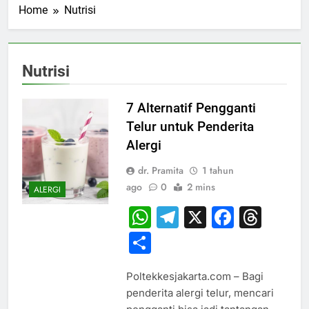
Home
Nutrisi
Nutrisi
7 Alternatif Pengganti
Telur untuk Penderita
Alergi
dr. Pramita
1 tahun
ago
0
2 mins
ALERGI
WhatsApp
Telegram
X
Faceb
Thr
Share
Poltekkesjakarta.com – Bagi
penderita alergi telur, mencari