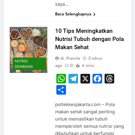
saya…
Baca Selengkapnya
10 Tips Meningkatkan
Nutrisi Tubuh dengan Pola
Makan Sehat
dr. Pramita
2 tahun
NUTRISI
ago
0
4 mins
SEIMBANG
WhatsApp
Telegram
X
Faceb
Thr
Share
poltekkesjakarta.com – Pola
makan sehat sangat penting
untuk memastikan tubuh
memperoleh semua nutrisi yang
dibutuhkan untuk berfungsi