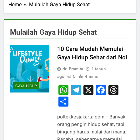
Home
Mulailah Gaya Hidup Sehat
Mulailah Gaya Hidup Sehat
10 Cara Mudah Memulai
Gaya Hidup Sehat dari Nol
dr. Pramita
1 tahun
ago
0
4 mins
GAYA HIDUP
WhatsApp
Telegram
X
Faceb
Thr
Share
poltekkesjakarta.com – Banyak
orang pengin hidup sehat, tapi
bingung harus mulai dari mana.
Padahal sebenarnya memulai