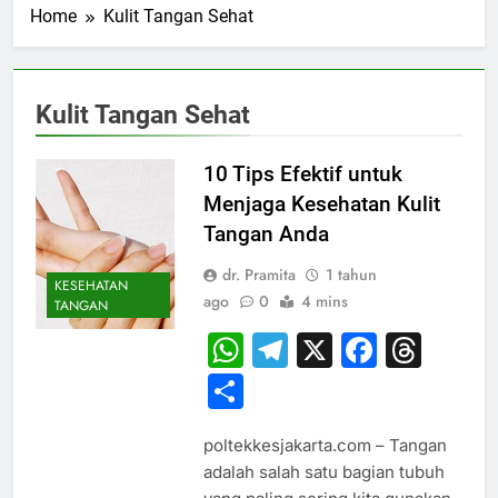
Home
Kulit Tangan Sehat
Kulit Tangan Sehat
10 Tips Efektif untuk
Menjaga Kesehatan Kulit
Tangan Anda
dr. Pramita
1 tahun
KESEHATAN
ago
0
4 mins
TANGAN
WhatsApp
Telegram
X
Faceb
Thr
Share
poltekkesjakarta.com – Tangan
adalah salah satu bagian tubuh