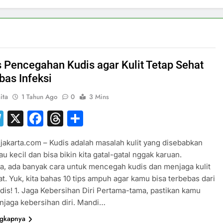
s Pencegahan Kudis agar Kulit Tetap Sehat
bas Infeksi
ita
1 Tahun Ago
0
3 Mins
hatsApp
Telegram
X
Facebook
Threads
Share
jakarta.com – Kudis adalah masalah kulit yang disebabkan
au kecil dan bisa bikin kita gatal-gatal nggak karuan.
, ada banyak cara untuk mencegah kudis dan menjaga kulit
at. Yuk, kita bahas 10 tips ampuh agar kamu bisa terbebas dari
udis! 1. Jaga Kebersihan Diri Pertama-tama, pastikan kamu
njaga kebersihan diri. Mandi…
ngkapnya