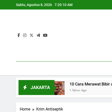
Skip
Sabtu, Agustus 8, 2026
7:20:11 AM
to
content
cara Alami
10 Cara Merawat Bibir agar Teta
JAKARTA
1 Tahun Ago
Home
Krim Antiseptik