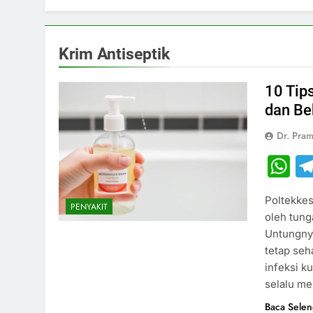
Krim Antiseptik
10 Tip
dan Be
Dr. Pram
W
Poltekkes
PENYAKIT
oleh tung
Untungnya
tetap seh
infeksi k
selalu me
Baca Sele