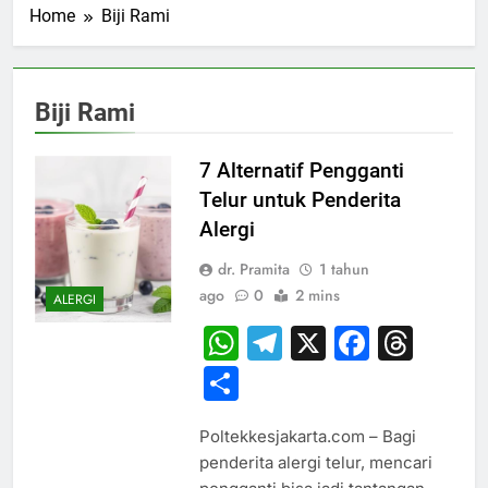
Home
Biji Rami
Biji Rami
7 Alternatif Pengganti
Telur untuk Penderita
Alergi
dr. Pramita
1 tahun
ago
0
2 mins
ALERGI
WhatsApp
Telegram
X
Faceb
Thr
Share
Poltekkesjakarta.com – Bagi
penderita alergi telur, mencari