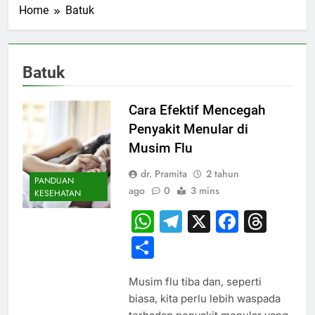
Home
Batuk
Batuk
Cara Efektif Mencegah
Penyakit Menular di
Musim Flu
dr. Pramita
2 tahun
PANDUAN
ago
0
3 mins
KESEHATAN
WhatsApp
Telegram
X
Faceb
Thr
Share
Musim flu tiba dan, seperti
biasa, kita perlu lebih waspada