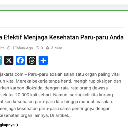
a Efektif Menjaga Kesehatan Paru-paru Anda
ita
1 Tahun Ago
0
3 Mins
hatsApp
Telegram
X
Facebook
Threads
Share
jakarta.com – Paru-paru adalah salah satu organ paling vital
uh kita. Mereka bekerja tanpa henti, menghirup oksigen dan
kan karbon dioksida, dengan rata-rata orang dewasa
sekitar 20.000 kali sehari. Namun, seringkali kita kurang
ikan kesehatan paru-paru kita hingga muncul masalah.
 menjaga kesehatan paru-paru sama pentingnya dengan
esehatan organ lainnya. Di artikel…
ngkapnya