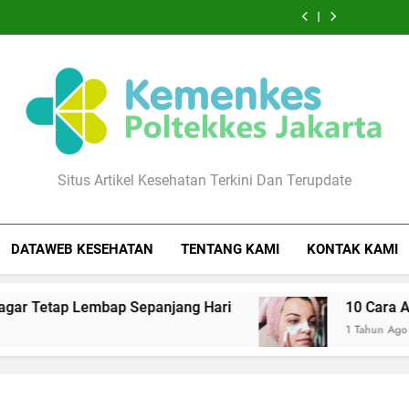
10
7
Sederhana
Menjaga
Merawat
Alami
Sederhana
Menjaga
Merawat
Cara
Cara
Mengatasi
Kesehatan
Bibir
Menghilangkan
Mengatasi
Kesehatan
Bibir
Alami
Sederhana
Serangan
Seksual
agar
Jerawat
Serangan
Seksual
agar
Menghilangkan
Mengatasi
Panik
Secara
Tetap
yang
Panik
Secara
Tetap
Jerawat
Serangan
Secara
Alami
Lembap
Aman
Secara
Alami
Lembap
yang
Panik
Alami
Sepanjang
di
Alami
Sepanjang
Aman
Secara
Hari
Rumah
Hari
di
Alami
Rumah
Poltekkes Jakarta
Situs Artikel Kesehatan Terkini Dan Terupdate
DATAWEB KESEHATAN
TENTANG KAMI
KONTAK KAMI
p Lembap Sepanjang Hari
10 Cara Alami Meng
1 Tahun Ago