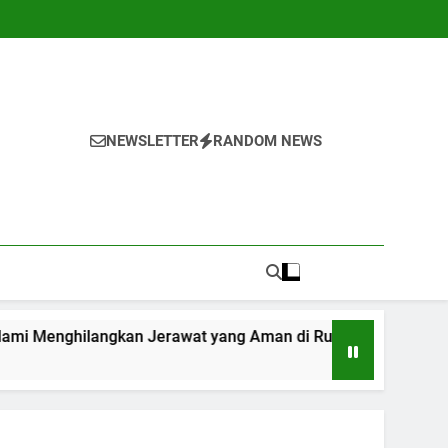
NEWSLETTER
RANDOM NEWS
ngkan Jerawat yang Aman di Rumah
7 Cara S
1 Tahun Ag