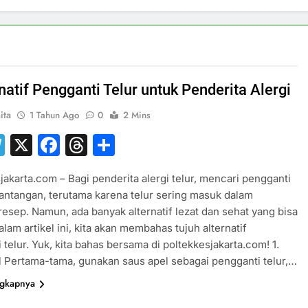
natif Pengganti Telur untuk Penderita Alergi
ita
1 Tahun Ago
0
2 Mins
hatsApp
Telegram
X
Facebook
Threads
Share
jakarta.com – Bagi penderita alergi telur, mencari pengganti
 tantangan, terutama karena telur sering masuk dalam
resep. Namun, ada banyak alternatif lezat dan sehat yang bisa
alam artikel ini, kita akan membahas tujuh alternatif
 telur. Yuk, kita bahas bersama di poltekkesjakarta.com! 1.
 Pertama-tama, gunakan saus apel sebagai pengganti telur,…
ngkapnya