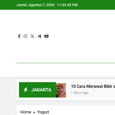
Skip
Jumat, Agustus 7, 2026
11:03:43 PM
to
content
 Alami
10 Cara Merawat Bibir agar Tetap Le
JAKARTA
1 Tahun Ago
Home
Yogurt