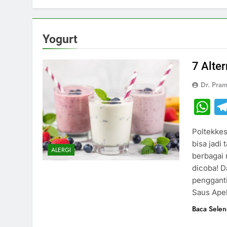
Yogurt
7 Alter
Dr. Pram
W
Poltekkes
bisa jadi
ALERGI
berbagai 
dicoba! D
pengganti
Saus Apel
Baca Sele